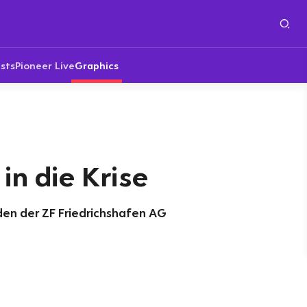
sts
Pioneer Live
Graphics
in die Krise
lden der ZF Friedrichshafen AG