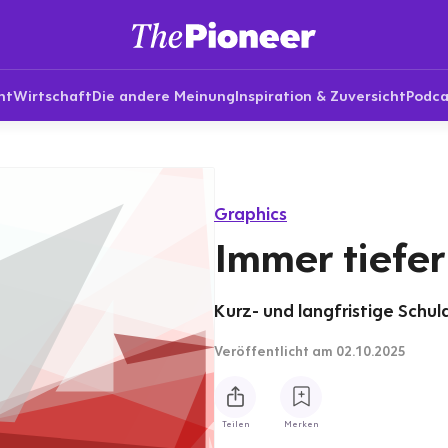
nt
Wirtschaft
Die andere Meinung
Inspiration & Zuversicht
Podca
Graphics
Immer tiefer 
Kurz- und langfristige Schu
Veröffentlicht
am 02.10.2025
Teilen
Merken