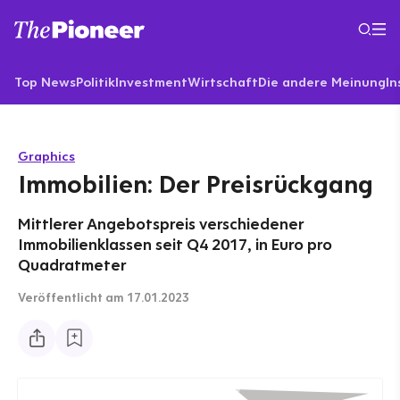
Top News
Politik
Investment
Wirtschaft
Die andere Meinung
In
Graphics
Immobilien: Der Preisrückgang
Mittlerer Angebotspreis verschiedener
Immobilienklassen seit Q4 2017, in Euro pro
Quadratmeter
Veröffentlicht
am 17.01.2023