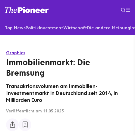
Top News
Politik
Investment
Wirtschaft
Die andere Meinung
In
Graphics
Immobilienmarkt: Die
Bremsung
Transaktionsvolumen am Immobilien-
Investmentmarkt in Deutschland seit 2014, in
Milliarden Euro
Veröffentlicht
am 11.05.2023