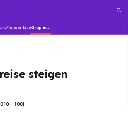
sts
Pioneer Live
Graphics
reise steigen
010 = 100)