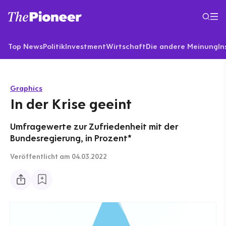
Top News
Politik
Investment
Wirtschaft
Die andere Meinung
In
Graphics
In der Krise geeint
Umfragewerte zur Zufriedenheit mit der
Bundesregierung, in Prozent*
Veröffentlicht
am 04.03.2022