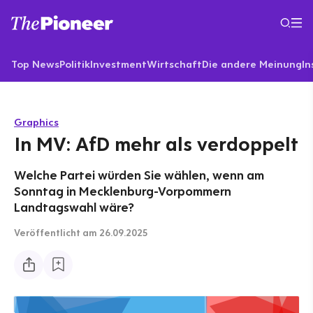
Top News
Politik
Investment
Wirtschaft
Die andere Meinung
In
Graphics
In MV: AfD mehr als verdoppelt
Welche Partei würden Sie wählen, wenn am
Sonntag in Mecklenburg-Vorpommern
Landtagswahl wäre?
Veröffentlicht
am 26.09.2025