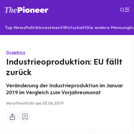
Top News
Politik
Investment
Wirtschaft
Die andere Meinung
In
Graphics
Industrieoproduktion: EU fällt
zurück
Veränderung der Industrieproduktion im Januar
2019 im Vergleich zum Vorjahresmonat
Veröffentlicht
am 03.04.2019