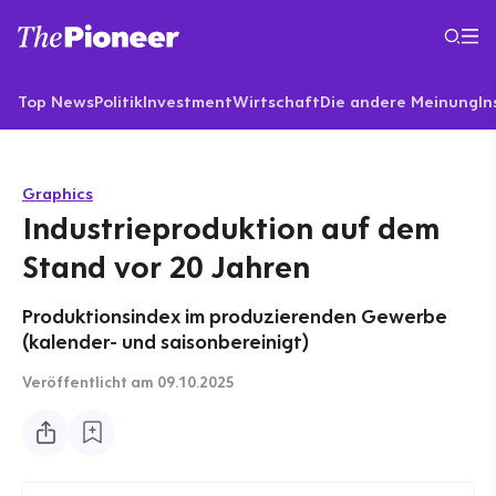
Top News
Politik
Investment
Wirtschaft
Die andere Meinung
In
Graphics
Industrieproduktion auf dem
Stand vor 20 Jahren
Produktionsindex im produzierenden Gewerbe
(kalender- und saisonbereinigt)
Veröffentlicht
am 09.10.2025