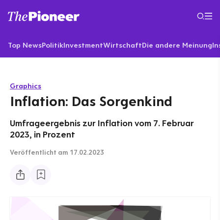
Top News
Politik
Investment
Wirtschaft
Die andere Meinung
In
Graphics
Inflation: Das Sorgenkind
Umfrageergebnis zur Inflation vom 7. Februar
2023, in Prozent
Veröffentlicht
am 17.02.2023