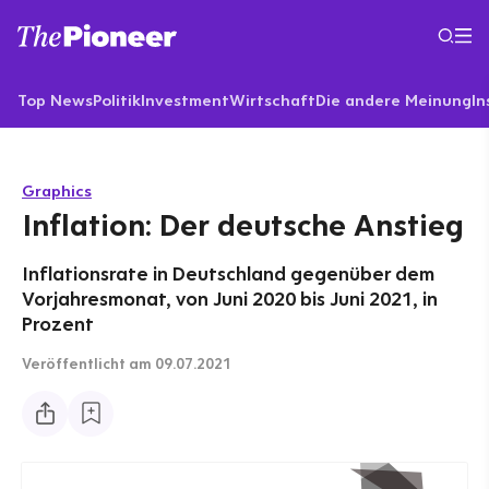
Top News
Politik
Investment
Wirtschaft
Die andere Meinung
In
Graphics
Inflation: Der deutsche Anstieg
Inflationsrate in Deutschland gegenüber dem
Vorjahresmonat, von Juni 2020 bis Juni 2021, in
Prozent
Veröffentlicht
am 09.07.2021