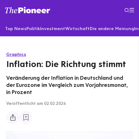
Top News
Politik
Investment
Wirtschaft
Die andere Meinung
In
Graphics
Inflation: Die Richtung stimmt
Veränderung der Inflation in Deutschland und
der Eurozone im Vergleich zum Vorjahresmonat,
in Prozent
Veröffentlicht
am 02.02.2024