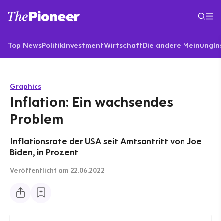
Top News
Politik
Investment
Wirtschaft
Die andere Meinung
In
Graphics
Inflation: Ein wachsendes
Problem
Inflationsrate der USA seit Amtsantritt von Joe
Biden, in Prozent
Veröffentlicht
am 22.06.2022