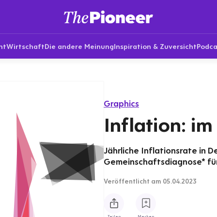
nt
Wirtschaft
Die andere Meinung
Inspiration & Zuversicht
Podca
Graphics
Inflation: 
Jährliche Inflationsrate in 
Gemeinschaftsdiagnose* für
Veröffentlicht
am 05.04.2023
Teilen
Merken