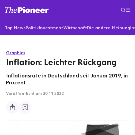
Top News
Politik
Investment
Wirtschaft
Die andere Meinung
In
Graphics
Inflation: Leichter Rückgang
Inflationsrate in Deutschland seit Januar 2019, in
Prozent
Veröffentlicht
am 30.11.2022