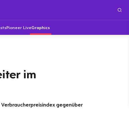
sts
Pioneer Live
Graphics
iter im
 Verbraucherpreisindex gegenüber