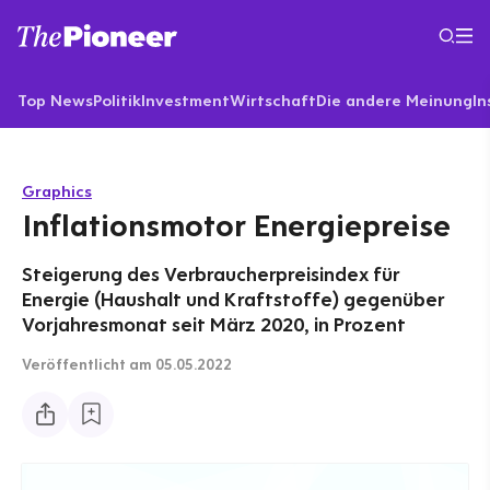
Top News
Politik
Investment
Wirtschaft
Die andere Meinung
In
Graphics
Inflationsmotor Energiepreise
Steigerung des Verbraucherpreisindex für
Energie (Haushalt und Kraftstoffe) gegenüber
Vorjahresmonat seit März 2020, in Prozent
Veröffentlicht
am 05.05.2022