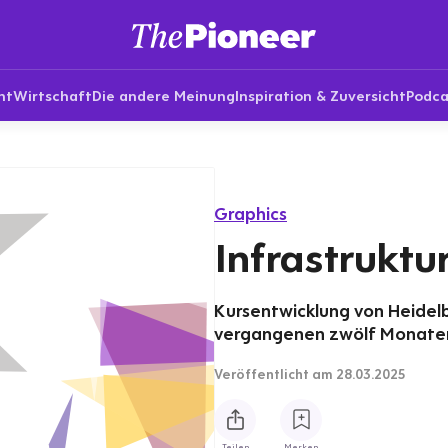
nt
Wirtschaft
Die andere Meinung
Inspiration & Zuversicht
Podca
Graphics
Infrastruktu
Kursentwicklung von Heidelb
vergangenen zwölf Monaten
Veröffentlicht
am 28.03.2025
Teilen
Merken