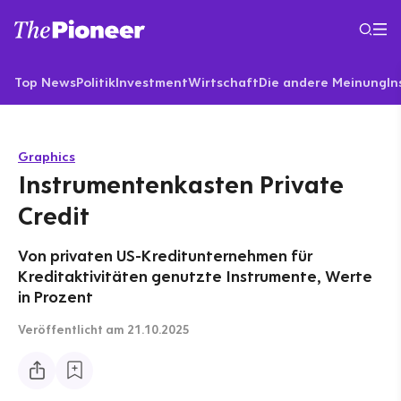
Top News
Politik
Investment
Wirtschaft
Die andere Meinung
In
Graphics
Instrumentenkasten Private
Credit
Von privaten US-Kreditunternehmen für
Kreditaktivitäten genutzte Instrumente, Werte
in Prozent
Veröffentlicht
am 21.10.2025