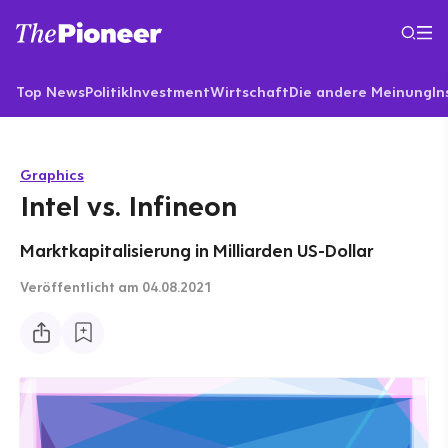
Top News
Politik
Investment
Wirtschaft
Die andere Meinung
In
Graphics
Intel vs. Infineon
Marktkapitalisierung in Milliarden US-Dollar
Veröffentlicht
am 04.08.2021