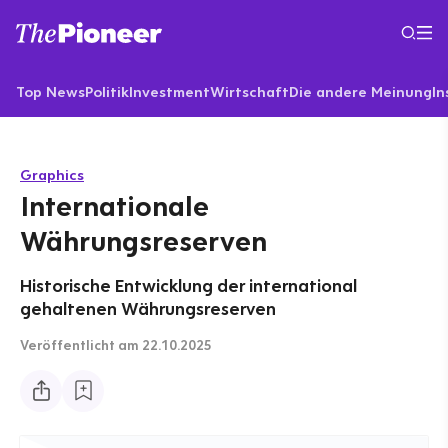
Top News
Politik
Investment
Wirtschaft
Die andere Meinung
In
Graphics
Internationale
Währungsreserven
Historische Entwicklung der international
gehaltenen Währungsreserven
Veröffentlicht
am 22.10.2025