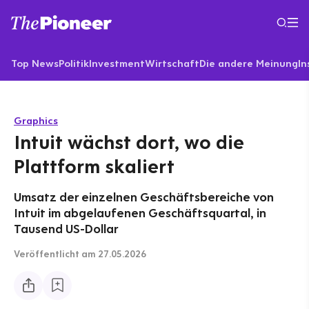
Top News
Politik
Investment
Wirtschaft
Die andere Meinung
In
Graphics
Intuit wächst dort, wo die
Plattform skaliert
Umsatz der einzelnen Geschäftsbereiche von
Intuit im abgelaufenen Geschäftsquartal, in
Tausend US-Dollar
Veröffentlicht
am 27.05.2026