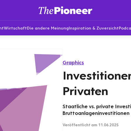
nt
Wirtschaft
Die andere Meinung
Inspiration & Zuversicht
Podca
Graphics
Investitione
Privaten
Staatliche vs. private Invest
Bruttoanlageninvestitionen
Veröffentlicht
am 11.06.2025