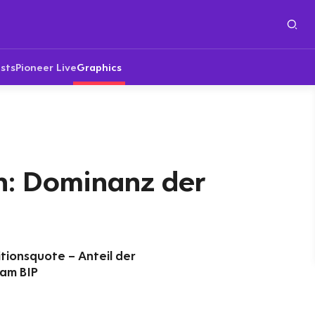
sts
Pioneer Live
Graphics
n: Dominanz der
itionsquote – Anteil der
 am BIP