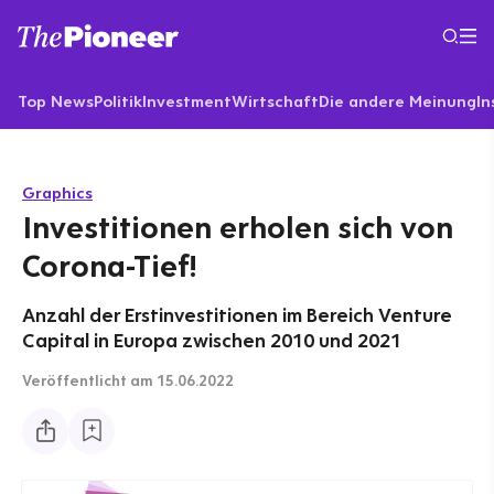
Top News
Politik
Investment
Wirtschaft
Die andere Meinung
In
Graphics
Investitionen erholen sich von
Corona-Tief!
Anzahl der Erstinvestitionen im Bereich Venture
Capital in Europa zwischen 2010 und 2021
Veröffentlicht
am 15.06.2022