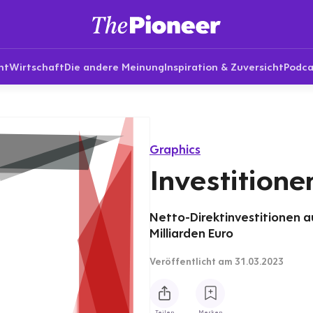
nt
Wirtschaft
Die andere Meinung
Inspiration & Zuversicht
Podca
Graphics
Investition
Netto-Direktinvestitionen au
Milliarden Euro
Veröffentlicht
am 31.03.2023
Teilen
Merken