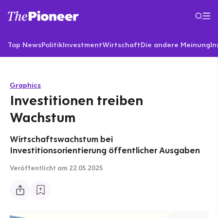
Top News
Politik
Investment
Wirtschaft
Die andere Meinung
In
Graphics
Investitionen treiben
Wachstum
Wirtschaftswachstum bei
Investitionsorientierung öffentlicher Ausgaben
Veröffentlicht
am 22.05.2025