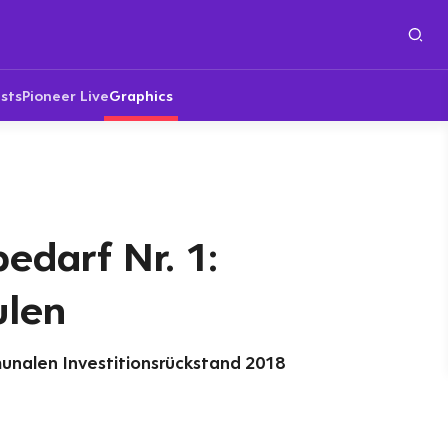
sts
Pioneer Live
Graphics
bedarf Nr. 1:
ulen
unalen Investitionsrückstand 2018