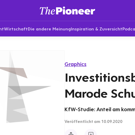
nt
Wirtschaft
Die andere Meinung
Inspiration & Zuversicht
Podca
Graphics
Investitions
Marode Sch
KfW-Studie: Anteil am komm
Veröffentlicht
am 10.09.2020