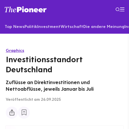
Top News
Politik
Investment
Wirtschaft
Die andere Meinung
In
Graphics
Investitionsstandort
Deutschland
Zuflüsse an Direktinvestitionen und
Nettoabflüsse, jeweils Januar bis Juli
Veröffentlicht
am 26.09.2025