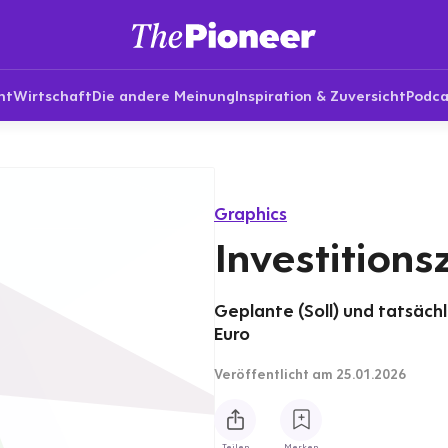
nt
Wirtschaft
Die andere Meinung
Inspiration & Zuversicht
Podca
Graphics
Investitionsz
Geplante (Soll) und tatsächli
Euro
Veröffentlicht
am 25.01.2026
Teilen
Merken