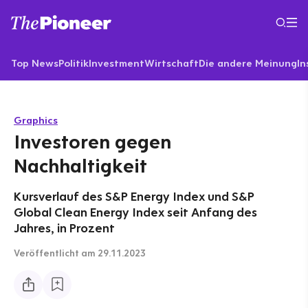
Top News
Politik
Investment
Wirtschaft
Die andere Meinung
In
Graphics
Investoren gegen
Nachhaltigkeit
Kursverlauf des S&P Energy Index und S&P
Global Clean Energy Index seit Anfang des
Jahres, in Prozent
Veröffentlicht
am 29.11.2023