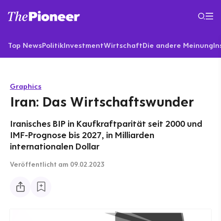
Top News
Politik
Investment
Wirtschaft
Die andere Meinung
In
Graphics
Iran: Das Wirtschaftswunder
Iranisches BIP in Kaufkraftparität seit 2000 und
IMF-Prognose bis 2027, in Milliarden
internationalen Dollar
Veröffentlicht
am 09.02.2023