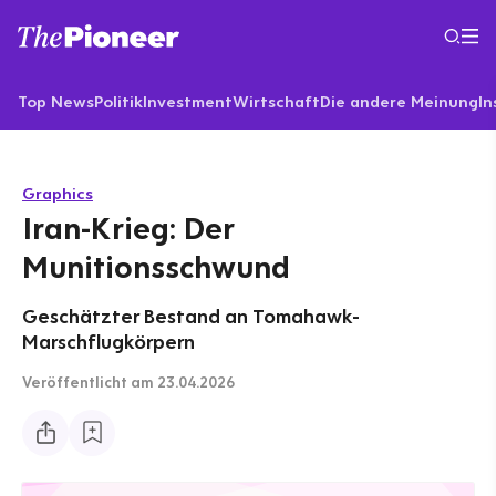
Top News
Politik
Investment
Wirtschaft
Die andere Meinung
In
Graphics
Iran-Krieg: Der
Munitionsschwund
Geschätzter Bestand an Tomahawk-
Marschflugkörpern
Veröffentlicht
am 23.04.2026