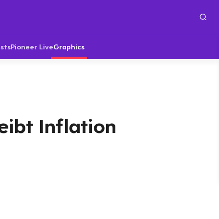
sts
Pioneer Live
Graphics
eibt Inflation