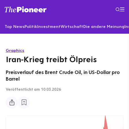
Top News
Politik
Investment
Wirtschaft
Die andere Meinung
In
Graphics
Iran-Krieg treibt Ölpreis
Preisverlauf des Brent Crude Oil, in US-Dollar pro
Barrel
Veröffentlicht
am 10.03.2026