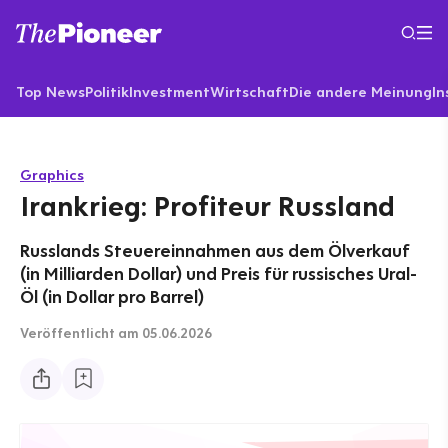
Top News
Politik
Investment
Wirtschaft
Die andere Meinung
In
Graphics
Irankrieg: Profiteur Russland
Russlands Steuereinnahmen aus dem Ölverkauf
(in Milliarden Dollar) und Preis für russisches Ural-
Öl (in Dollar pro Barrel)
Veröffentlicht
am 05.06.2026