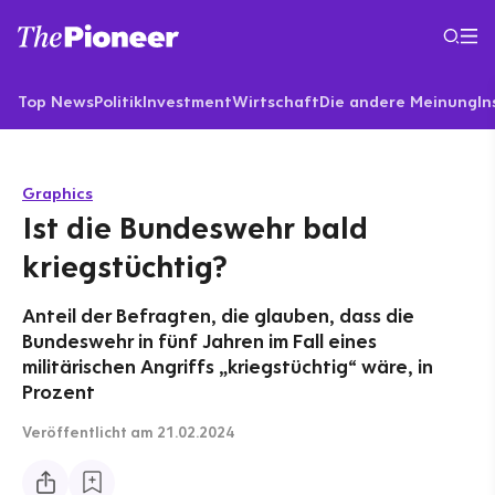
Top News
Politik
Investment
Wirtschaft
Die andere Meinung
In
Graphics
Ist die Bundeswehr bald
kriegstüchtig?
Anteil der Befragten, die glauben, dass die
Bundeswehr in fünf Jahren im Fall eines
militärischen Angriffs „kriegstüchtig“ wäre, in
Prozent
Veröffentlicht
am 21.02.2024