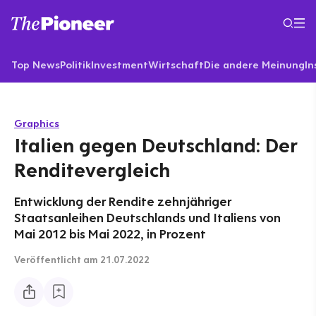
Top News
Politik
Investment
Wirtschaft
Die andere Meinung
In
Graphics
Italien gegen Deutschland: Der
Renditevergleich
Entwicklung der Rendite zehnjähriger
Staatsanleihen Deutschlands und Italiens von
Mai 2012 bis Mai 2022, in Prozent
Veröffentlicht
am 21.07.2022