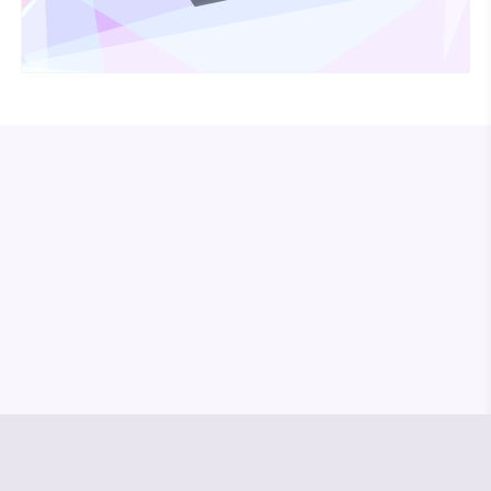
© Media Pioneer
Jobs
Impressum
Datenschutz
Vertrag kündigen
Hilfe & Kontakt