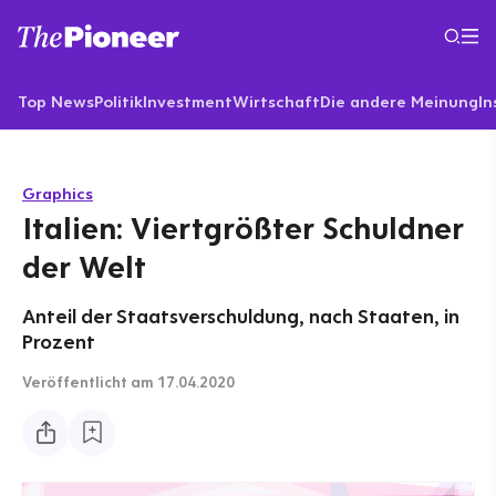
Top News
Politik
Investment
Wirtschaft
Die andere Meinung
In
Graphics
Italien: Viertgrößter Schuldner
der Welt
Anteil der Staatsverschuldung, nach Staaten, in
Prozent
Veröffentlicht
am 17.04.2020