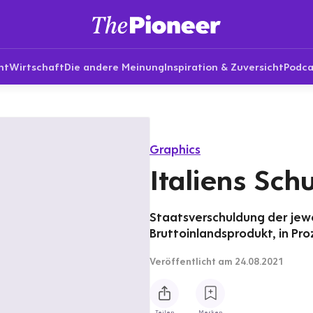
nt
Wirtschaft
Die andere Meinung
Inspiration & Zuversicht
Podca
Graphics
Italiens Sc
Staatsverschuldung der jewe
Bruttoinlandsprodukt, in Pr
Veröffentlicht
am 24.08.2021
Teilen
Merken