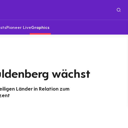
sts
Pioneer Live
Graphics
huldenberg wächst
iligen Länder in Relation zum
ozent