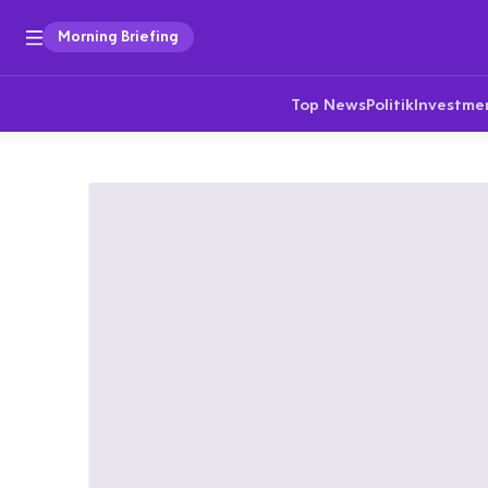
Morning Briefing
Top News
Politik
Investme