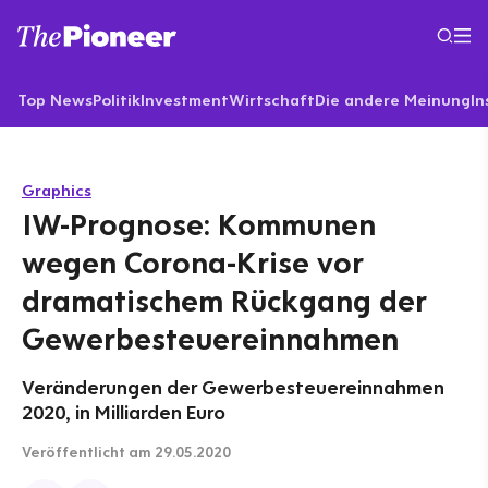
Top News
Politik
Investment
Wirtschaft
Die andere Meinung
In
Graphics
IW-Prognose: Kommunen
wegen Corona-Krise vor
dramatischem Rückgang der
Gewerbesteuereinnahmen
Veränderungen der Gewerbesteuereinnahmen
2020, in Milliarden Euro
Veröffentlicht
am 29.05.2020