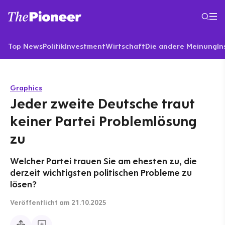
Top News
Politik
Investment
Wirtschaft
Die andere Meinung
In
Graphics
Jeder zweite Deutsche traut
keiner Partei Problemlösung
zu
Welcher Partei trauen Sie am ehesten zu, die
derzeit wichtigsten politischen Probleme zu
lösen?
Veröffentlicht
am 21.10.2025