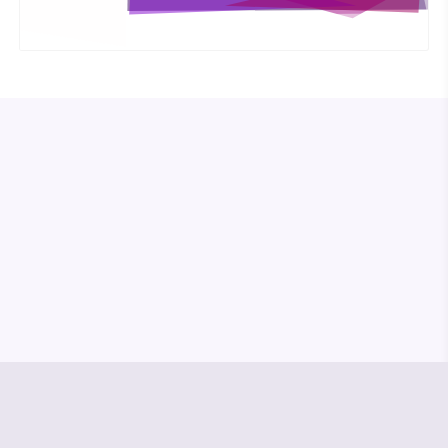
© Media Pioneer
Jobs
Impressum
Datenschutz
Vertrag kündigen
Hilfe & Kontakt