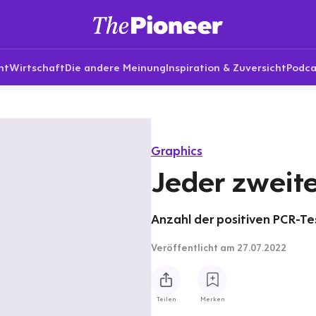
nt
Wirtschaft
Die andere Meinung
Inspiration & Zuversicht
Podca
Graphics
Jeder zweite 
Anzahl der positiven PCR-Tes
Veröffentlicht
am 27.07.2022
Teilen
Merken