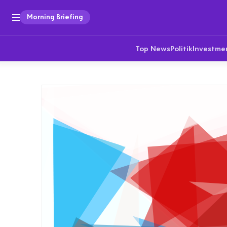
Morning Briefing
Top News
Politik
Investme