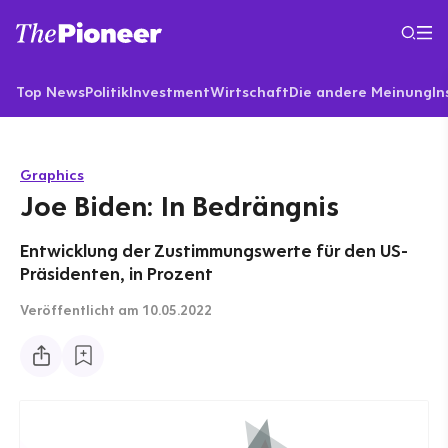
Top News
Politik
Investment
Wirtschaft
Die andere Meinung
In
Graphics
Joe Biden: In Bedrängnis
Entwicklung der Zustimmungswerte für den US-
Präsidenten, in Prozent
Veröffentlicht
am 10.05.2022