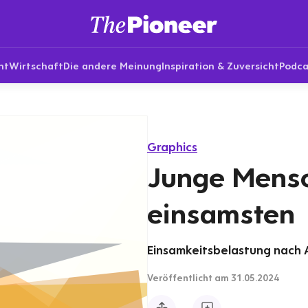
nt
Wirtschaft
Die andere Meinung
Inspiration & Zuversicht
Podca
Graphics
Junge Mens
einsamsten
Einsamkeitsbelastung nach A
Veröffentlicht
am 31.05.2024