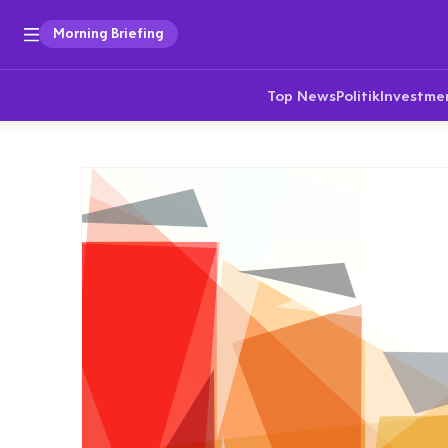
Morning Briefing
Top News
Politik
Investme