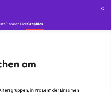
sts
Pioneer Live
Graphics
chen am
ltersgruppen, in Prozent der Einsamen