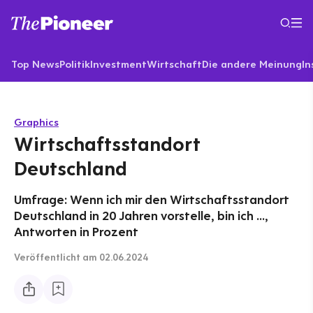
Top News
Politik
Investment
Wirtschaft
Die andere Meinung
In
Graphics
Wirtschaftsstandort
Deutschland
Umfrage: Wenn ich mir den Wirtschaftsstandort
Deutschland in 20 Jahren vorstelle, bin ich ...,
Antworten in Prozent
Veröffentlicht
am 02.06.2024