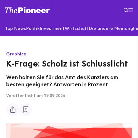
Top News
Politik
Investment
Wirtschaft
Die andere Meinung
In
Graphics
K-Frage: Scholz ist Schlusslicht
Wen halten Sie für das Amt des Kanzlers am
besten geeignet? Antworten in Prozent
Veröffentlicht
am 19.09.2024