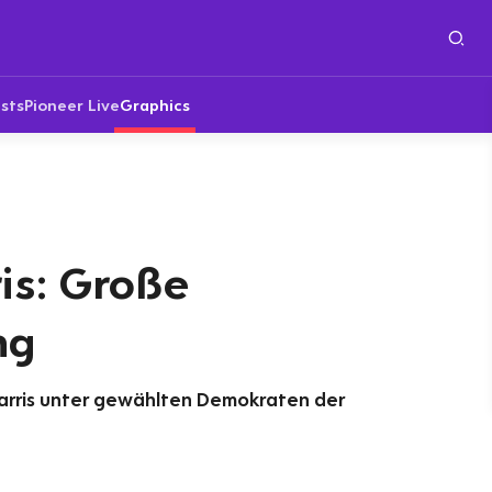
sts
Pioneer Live
Graphics
is: Große
ng
arris unter gewählten Demokraten der