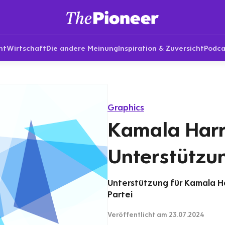
nt
Wirtschaft
Die andere Meinung
Inspiration & Zuversicht
Podca
Graphics
Kamala Harr
Unterstützu
Unterstützung für Kamala H
Partei
Veröffentlicht
am 23.07.2024