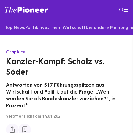
Top News
Politik
Investment
Wirtschaft
Die andere Meinung
In
Graphics
Kanzler-Kampf: Scholz vs.
Söder
Antworten von 517 Führungsspitzen aus
Wirtschaft und Politik auf die Frage: „Wen
würden Sie als Bundeskanzler vorziehen?”, in
Prozent*
Veröffentlicht
am 14.01.2021