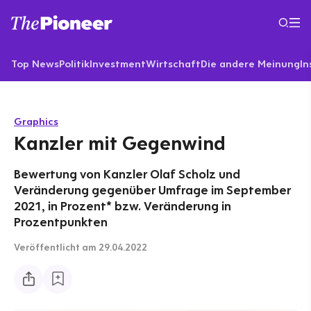
Top News
Politik
Investment
Wirtschaft
Die andere Meinung
In
Graphics
Kanzler mit Gegenwind
Bewertung von Kanzler Olaf Scholz und
Veränderung gegenüber Umfrage im September
2021, in Prozent* bzw. Veränderung in
Prozentpunkten
Veröffentlicht
am 29.04.2022