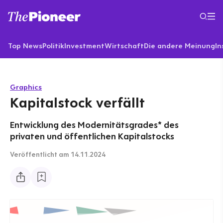
Top News
Politik
Investment
Wirtschaft
Die andere Meinung
In
Graphics
Kapitalstock verfällt
Entwicklung des Modernitätsgrades* des
privaten und öffentlichen Kapitalstocks
Veröffentlicht
am 14.11.2024